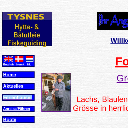
Will
Fo
English Norsk NL
Home
Gr
Aktuelles
Ferienhäuser
Lachs, Blaule
Grösse in herrl
Anreise/Fähren
Boote