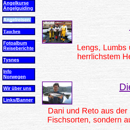
Angelkurse
Angel
guiding
Angelreisen
Tauchen
Fotoalbum
Lengs, Lumbs u
Reiseberichte
herrlichstem H
Tysnes
Info
Norwegen
Di
Wir über uns
Links/Banner
Dani und Reto aus der 
Fischsorten, sondern a