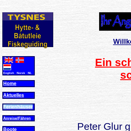
Will
Ein sc
s
English Norsk NL
Home
Aktuelles
Ferienhäuser
Anreise/Fähren
Peter Glur 
Boote