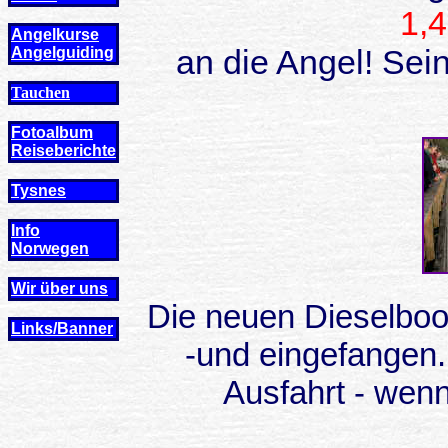
1,4
Angelkurse
an die Angel! Sei
Angel
guiding
Tauchen
Fotoalbum
Reiseberichte
Tysnes
Info
Norwegen
Wir über uns
Die neuen Dieselboo
Links/Banner
-und eingefangen..
Ausfahrt - wenn