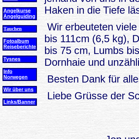
Haken in die Tiefe läs
Angelkurse
Angel
guiding
Wir erbeuteten viele
Tauchen
bis 111cm (6,5 kg), 
Fotoalbum
Reiseberichte
bis 75 cm, Lumbs bis
Tysnes
Dornhaie und unzähl
Info
Besten Dank für alles
Norwegen
Wir über uns
Liebe Grüsse der Sc
Links/Banner