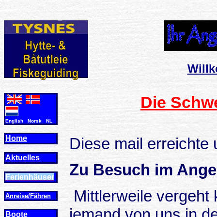
Will
Die Schwe
English Norsk NL
Home
Diese mail erreichte
Aktuelles
Zu Besuch im Angel
Ferienhäuser
Mittlerweile vergeht 
Anreise/Fähren
jemand von uns in d
Boote