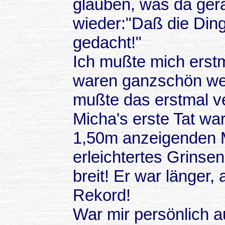
glauben, was da gera
wieder:"Daß die Ding
gedacht!"
Ich mußte mich erst
waren ganzschön wei
mußte das erstmal ve
Micha's erste Tat wa
1,50m anzeigenden 
erleichtertes Grinse
breit! Er war länger,
Rekord!
War mir persönlich a