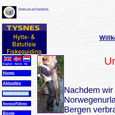
Findet uns auf Facebook
Will
Ur
English Norsk NL
Home
Aktuelles
Nachdem wir d
Ferienhäuser
Norwegenurla
Anreise/Fähren
Bergen verbr
Boote