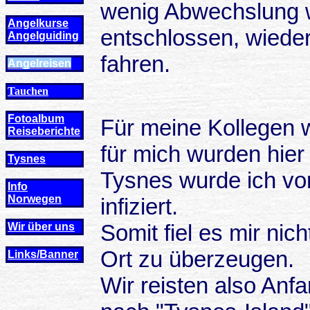
wenig Abwechslung w
Angelkurse
entschlossen, wiede
Angel
guiding
fahren.
Angelreisen
Tauchen
Fotoalbum
Für meine Kollegen 
Reiseberichte
für mich wurden hier
Tysnes
Tysnes wurde ich vo
Info
Norwegen
infiziert.
Somit fiel es mir ni
Wir über uns
Ort zu überzeugen.
Links/Banner
Wir reisten also Anf