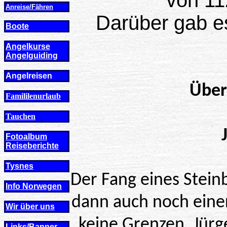
von 11
Anreise/Fähren
Darüber gab es
Boote
Angelkurse
Angel
guiding
Angelreisen
Über
Famililenurlaub
Tauchen
Fotoalbum
Reiseberichte
Tysnes
Der Fang eines Stein
Info Norwegen
dann auch noch eine
Wir über uns
keine Grenzen. Jürg
Links/Banner