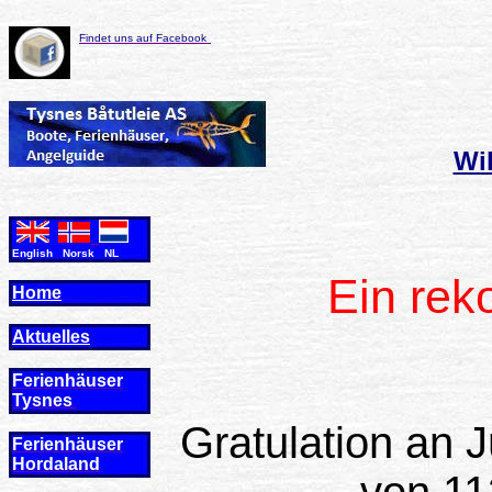
Findet uns auf Facebook
Wi
English Norsk NL
Ein rek
Home
Aktuelles
Ferienhäuser
Tysnes
Gratulation an J
Ferienhäuser
Hordaland