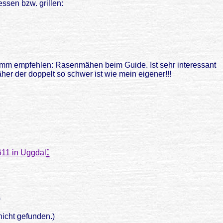
ssen bzw. grillen:
ramm empfehlen: Rasenmähen beim Guide. Ist sehr interessant
r der doppelt so schwer ist wie mein eigener!!!
:
11 in Uggdal
)
icht gefunden.)