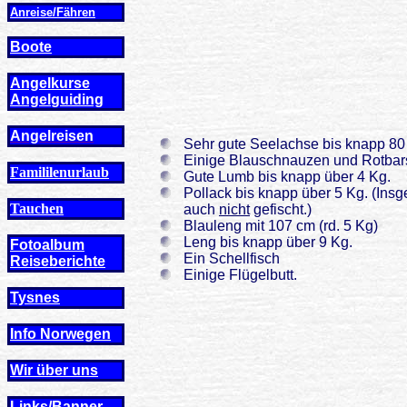
Anreise/Fähren
Boote
Angelkurse
Angel
guiding
Angelreisen
Sehr gute Seelachse bis knapp 80
Einige Blauschnauzen und Rotbar
Famililenurlaub
Gute Lumb bis knapp über 4 Kg.
Pollack bis knapp über 5 Kg. (Ins
Tauchen
auch
nicht
gefischt.)
Blauleng mit 107 cm (rd. 5 Kg)
Leng bis knapp über 9 Kg.
Fotoalbum
Ein Schellfisch
Reiseberichte
Einige Flügelbutt.
Tysnes
Info Norwegen
Wir über uns
Links/Banner