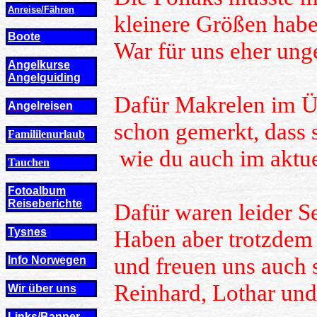
Anreise/Fähren
kleinere Größen habe
Boote
War für uns eher ung
Angelkurse
Angel
guiding
Dafür Makrelen im Üb
Angelreisen
schon gemerkt, dass 
Famililenurlaub
wie du auch im aktuel
Tauchen
Fotoalbum
Reiseberichte
Dafür waren leider S
Tysnes
Haben aber trotzdem
und freuen uns auch 
Info Norwegen
Reinhard, Lothar und
Wir über uns
Links/Banner