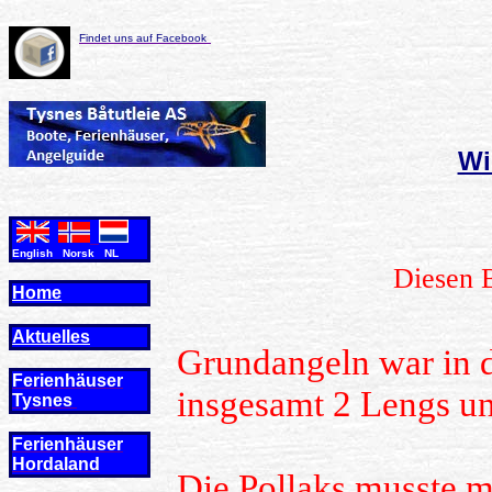
Findet uns auf Facebook
Wi
English Norsk NL
Diesen B
Home
Aktuelles
Grundangeln war in d
Ferienhäuser
insgesamt 2 Lengs un
Tysnes
Ferienhäuser
Hordaland
Die Pollaks musste m