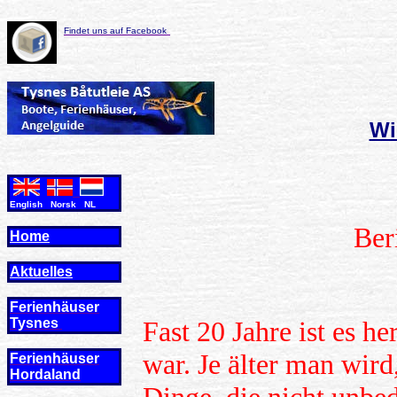
Findet uns auf Facebook
Wi
English Norsk NL
Ber
Home
Aktuelles
Ferienhäuser
Tysnes
Fast 20 Jahre ist es h
war. Je älter man wird
Ferienhäuser
Hordaland