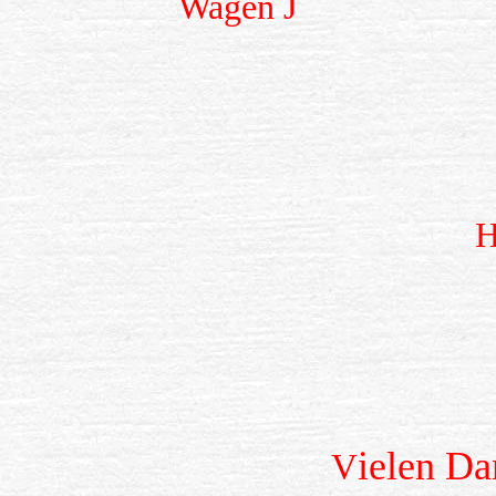
Wagen
J
H
ielen Da
V