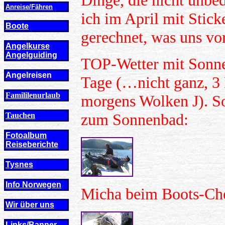
Dinge, die nicht unbed
Anreise/Fähren
ich im April mit Stick
Boote
gerechnet, was uns vor
Angelkurse
Angel
guiding
TOP-Wetter mit Sonne
Angelreisen
Tage (…nicht ganz, 3
Famililenurlaub
morgens Wolken
J
). S
zum Sonnenbad:
Tauchen
Fotoalbum
Reiseberichte
Tysnes
Info Norwegen
Micha beim Boots-Ch
Wir über uns
Links/Banner