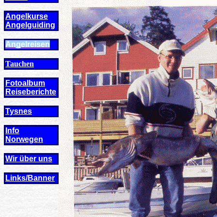
Angelkurse
Angel
guiding
Angelreisen
Tauchen
Fotoalbum
Reiseberichte
Tysnes
Info
Norwegen
Wir über uns
Links/Banner