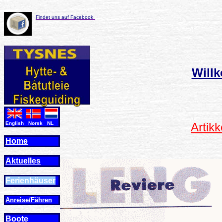
Findet uns auf Facebook
Will
English Norsk NL
Artik
Home
Aktuelles
Ferienhäuser
Anreise/Fähren
Boote