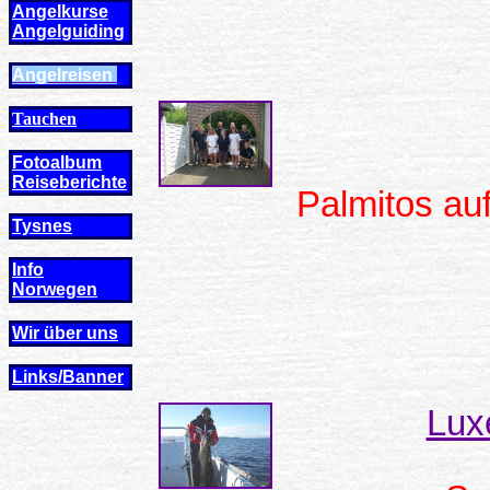
Angelkurse
Angel
guiding
Angelreisen
Tauchen
Fotoalbum
Reiseberichte
Palmitos auf
Tysnes
Info
Norwegen
Wir über uns
Links/Banner
Lux