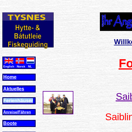
Will
Fo
English Norsk NL
Home
Aktuelles
Sai
Ferienhäuser
Anreise/Fähren
Saibl
Boote