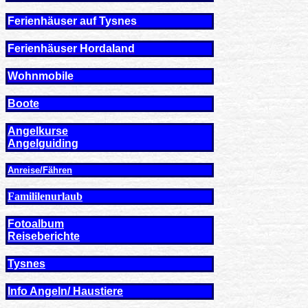
Ferienhäuser auf Tysnes
Ferienhäuser Hordaland
Wohnmobile
Boote
Angelkurse
Angel
guiding
Anreise/Fähren
Famililenurlaub
Fotoalbum
Reiseberichte
Tysnes
Info Angeln/ Haustiere