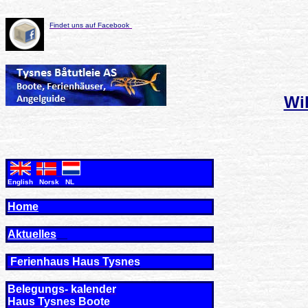
Findet uns auf Facebook
Wi
English Norsk NL
Home
Aktuelles
Ferienhaus Haus Tysne
s
Belegungs- kalender
Haus Tysnes Boote