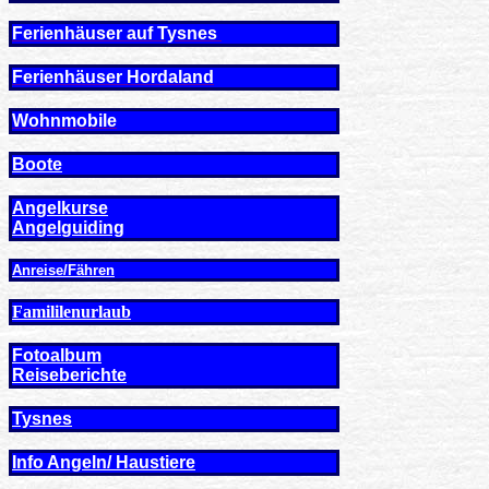
Ferienhäuser auf Tysnes
Ferienhäuser Hordaland
Wohnmobile
Boote
Angelkurse
Angel
guiding
Anreise/Fähren
Famililenurlaub
Fotoalbum
Reiseberichte
Tysnes
Info Angeln/ Haustiere