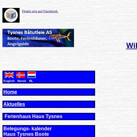
Findet uns auf Facebook
Wi
English Norsk NL
Home
Aktuelles
Ferienhaus Haus Tysne
s
Belegungs- kalender
Haus Tysnes Boote