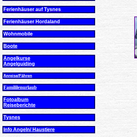
Ferienhäuser auf Tysnes
Ferienhäuser Hordaland
Wohnmobile
Boote
Angelkurse
Angel
guiding
Anreise/Fähren
Famililenurlaub
Fotoalbum
Reiseberichte
Tysnes
Info Angeln/ Haustiere