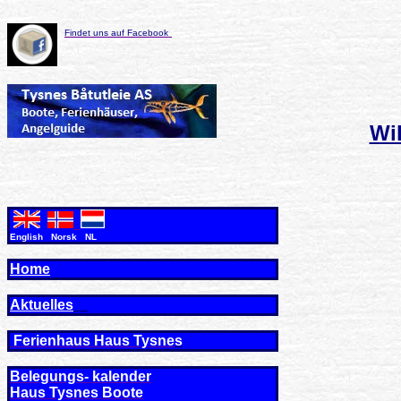
Findet uns auf Facebook
Wi
English Norsk NL
Home
Aktuelles
Ferienhaus Haus Tysne
s
Belegungs- kalender
Haus Tysnes Boote