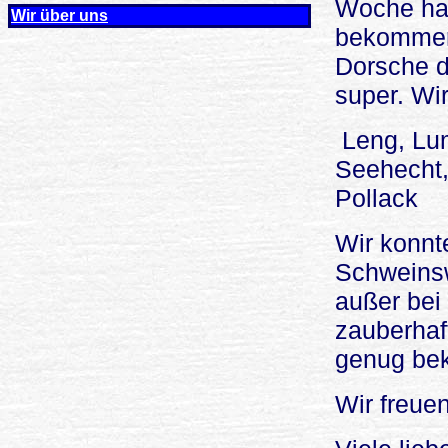
Woche hab
Wir über uns
bekommen 
Dorsche du
super. W
Leng, Lu
Seehecht,
Pollack
Wir konnt
Schweinsw
außer bei
zauberhaf
genug b
Wir freue