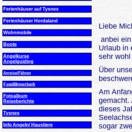
Ferienhäuser auf Tysnes
Ferienhäuser Hordaland
Liebe Mich
Wohnmobile
anbei ei
Boote
Urlaub in
sehr wohl 
Angelkurse
Angel
guiding
Über unse
Anreise/Fähren
beschwer
Famililenurlaub
Am Anfang
Fotoalbum
gemacht. 
Reiseberichte
dieses Ja
Tysnes
Seelachse
sogar zwei
Info Angeln/ Haustiere