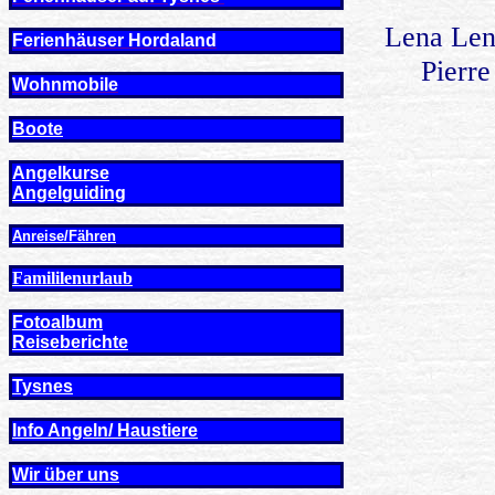
Lena Len
Ferienhäuser Hordaland
Pierre
Wohnmobile
Boote
Angelkurse
Angel
guiding
Anreise/Fähren
Famililenurlaub
Fotoalbum
Reiseberichte
Tysnes
Info Angeln/ Haustiere
Wir über uns