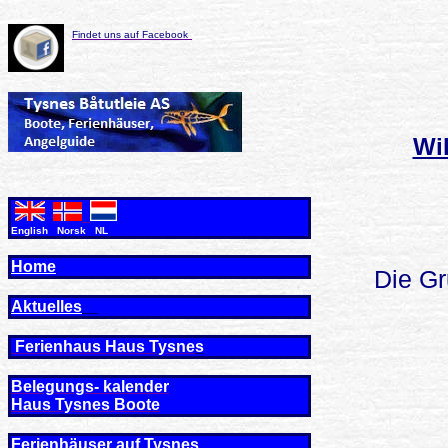
Findet uns auf Facebook
Wi
English Norsk NL
Home
Die Gr
Aktuelles
Ferienhaus Haus Tysne
s
Belegungs- kalender
Haus Tysnes Boote
Ferienhäuser auf Tysnes