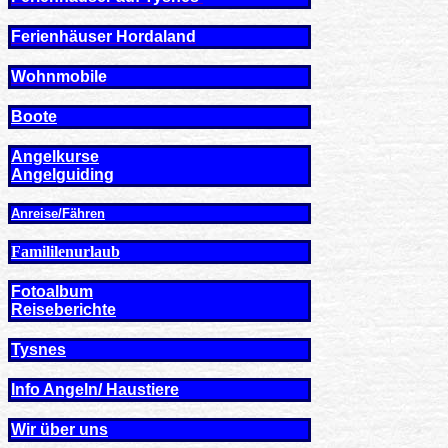
Ferienhäuser Hordaland
Wohnmobile
Boote
Angelkurse
Angel
guiding
Anreise/Fähren
Famililenurlaub
Fotoalbum
Reiseberichte
Tysnes
Info Angeln/ Haustiere
Wir über uns