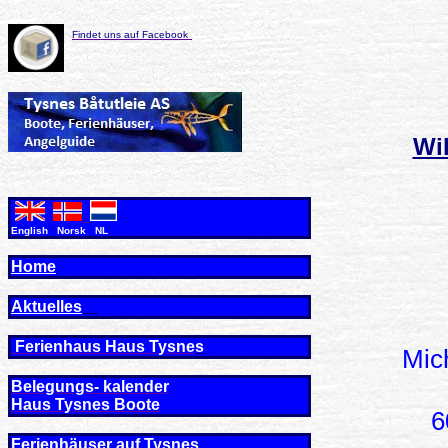
Findet uns auf Facebook
Wi
English Norsk NL
Home
Aktuelles
Ferienhaus Haus Tysne
s
Mic
Belegungs- kalender
Haus Tysnes Boote
6
Ferienhäuser auf Tysnes