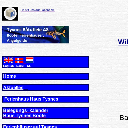
Findet uns auf Facebook
Wi
English Norsk NL
Home
Aktuelles
Ferienhaus Haus Tysne
s
Belegungs- kalender
Haus Tysnes Boote
Ba
Ferienhäuser auf Tysnes