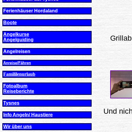
Ferienhäuser Hordaland
Boote
Angelkurse
Grilla
Angel
guiding
Angelreisen
Anreise/Fähren
Famililenurlaub
Fotoalbum
Reiseberichte
Tysnes
Und nich
Info Angeln/ Haustiere
Wir über uns