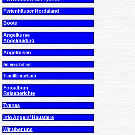
Ferienhäuser Hordaland
Boote
Angelkurse
Angel
guiding
Angelreisen
Anreise/Fähren
Famililenurlaub
Fotoalbum
Reiseberichte
Tysnes
Info Angeln/ Haustiere
Wir über uns