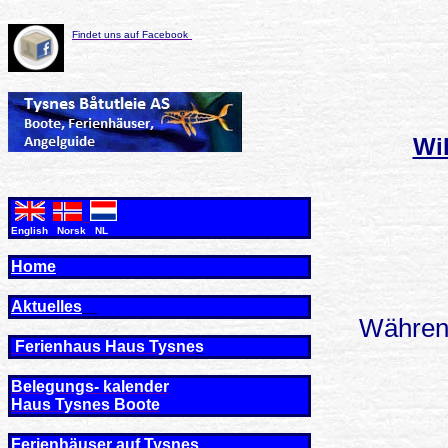
Findet uns auf Facebook
Wi
English Norsk NL
Home
Aktuelles
Während
Ferienhaus Haus Tysne
s
Belegungs- kalender
Haus Tysnes Boote
Ferienhäuser auf Tysnes