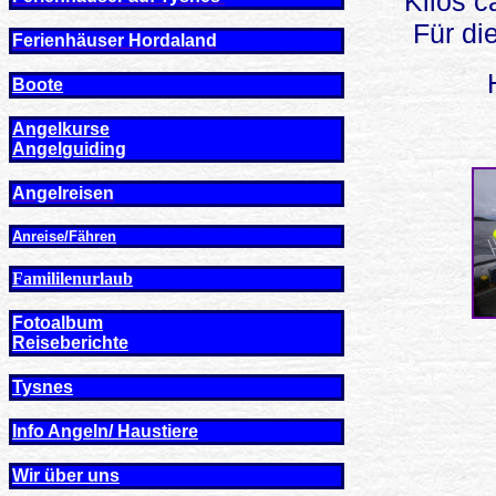
Kilos 
Für di
Ferienhäuser Hordaland
Boote
Angelkurse
Angel
guiding
Angelreisen
Anreise/Fähren
Famililenurlaub
Fotoalbum
Reiseberichte
Tysnes
Info Angeln/ Haustiere
Wir über uns