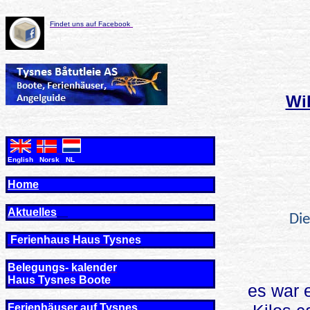
Findet uns auf Facebook
Wi
English Norsk NL
Home
Aktuelles
Die
Ferienhaus Haus Tysne
s
Belegungs- kalender
Haus Tysnes Boote
es war 
Ferienhäuser auf Tysnes