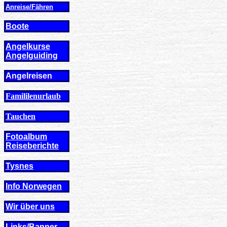
Anreise/Fähren
Boote
Angelkurse
Angel
guiding
Angelreisen
Famililenurlaub
Tauchen
Fotoalbum
Reiseberichte
Tysnes
Info Norwegen
Wir über uns
Links/Banner