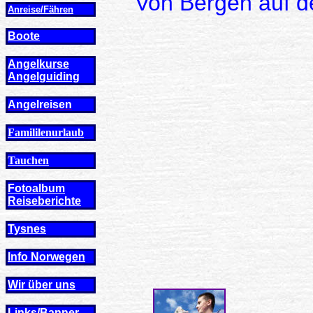
Von Bergen auf d
Anreise/Fähren
Boote
Angelkurse
Angel
guiding
Angelreisen
Famililenurlaub
Tauchen
Fotoalbum
Reiseberichte
Tysnes
Info Norwegen
Wir über uns
Links/Banner