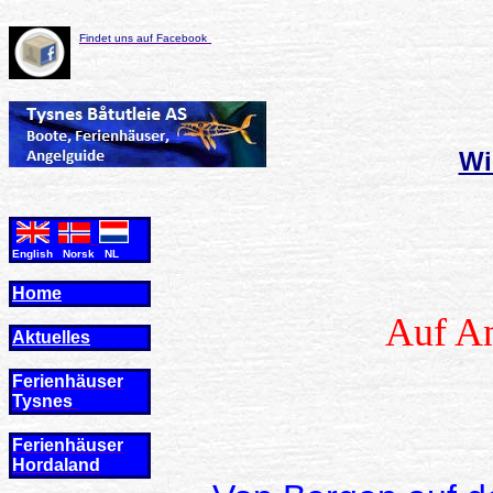
Findet uns auf Facebook
Wi
English Norsk NL
Home
Auf An
Aktuelles
Ferienhäuser
Tysnes
Ferienhäuser
Hordaland