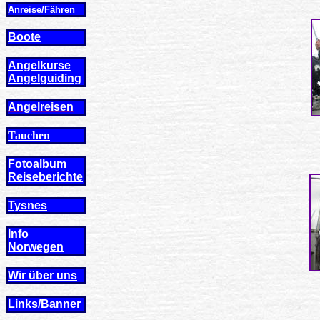
Anreise/Fähren
Boote
Angelkurse
Angel
guiding
Angelreisen
Tauchen
Fotoalbum
Reiseberichte
Tysnes
Info
Norwegen
Wir über uns
Links/Banner