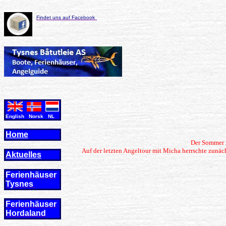
Findet uns auf Facebook
English Norsk NL
Home
Der Sommer n
Auf der letzten Angeltour mit Micha herrschte zunäc
Aktuelles
Ferienhäuser
Tysnes
Ferienhäuser
Hordaland