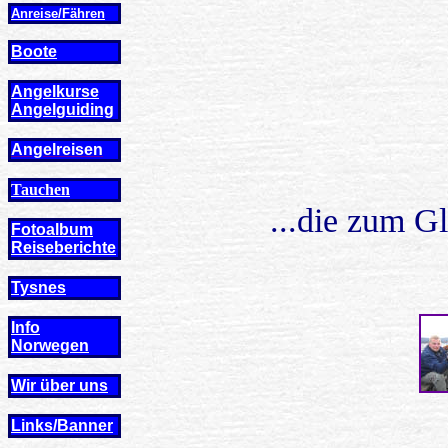
Anreise/Fähren
Boote
Angelkurse
Angel
guiding
Angelreisen
Tauchen
...die zum G
Fotoalbum
Reiseberichte
Tysnes
Info
Norwegen
Wir über uns
Links/Banner