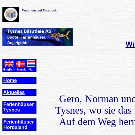
Findet uns auf Facebook
Wi
English Norsk NL
Home
Aktuelles
Gero, Norman und 
Ferienhäuser
Tysnes, wo sie das
Tysnes
Auf dem Weg herrs
Ferienhäuser
Hordaland