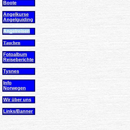
Boote
Angelkurse
Angel
guiding
Angelreisen
Tauchen
Fotoalbum
Reiseberichte
Tysnes
Info
Norwegen
Wir über uns
Links/Banner