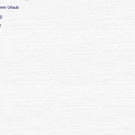
rem Urlaub
))
!