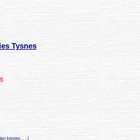
ies Tysnes
s
en können... ;-)