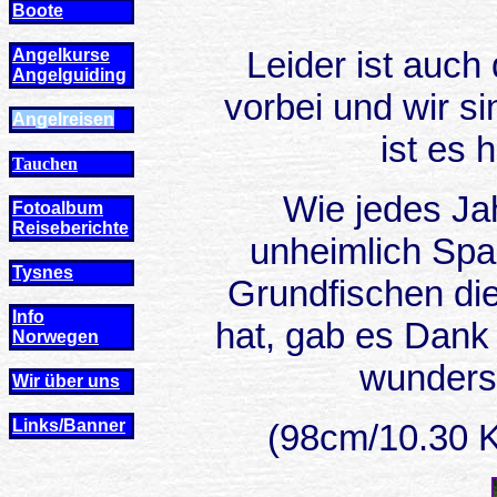
Boote
Leider ist auch
Angelkurse
Angel
guiding
vorbei und wir s
Angelreisen
ist es 
Tauchen
Wie jedes Ja
Fotoalbum
Reiseberichte
unheimlich Sp
Tysnes
Grundfischen di
Info
hat, gab es Dank
Norwegen
wunders
Wir über uns
Links/Banner
(98cm/10.30 Ki