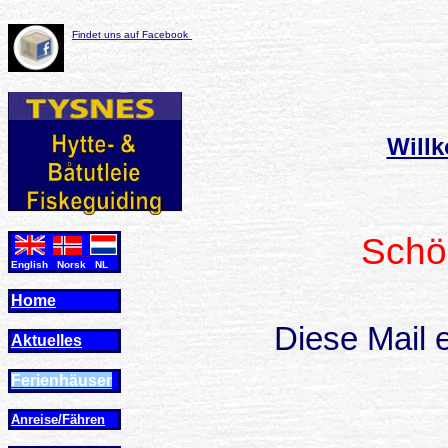
Findet uns auf Facebook
Will
Schö
English Norsk NL
Home
Diese Mail 
Aktuelles
Ferienhäuser
Anreise/Fähren