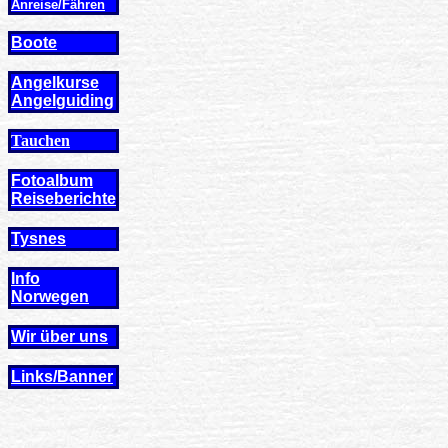
Anreise/Fähren
Boote
Angelkurse
Angel
guiding
Tauchen
Fotoalbum
Reiseberichte
Tysnes
Info
Norwegen
Wir über uns
Links/Banner