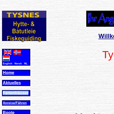
Will
Ty
English Norsk NL
Home
Aktuelles
Ferienhäuser
Anreise/Fähren
Boote