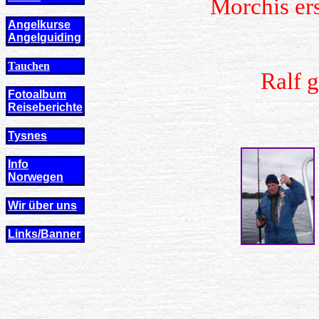
Morchis ers
Angelkurse
Angel
guiding
Tauchen
Ralf g
Fotoalbum
Reiseberichte
Tysnes
Info
Norwegen
Wir über uns
Links/Banner