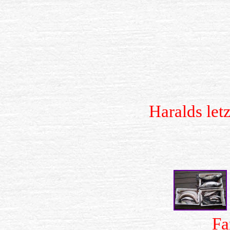
Haralds let
Fa