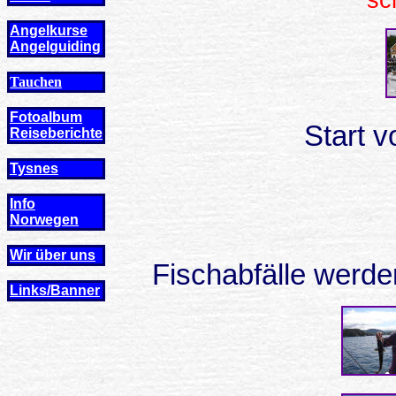
sc
Angelkurse
Angel
guiding
Tauchen
Fotoalbum
Start v
Reiseberichte
Tysnes
Info
Norwegen
Wir über uns
Fischabfälle werde
Links/Banner