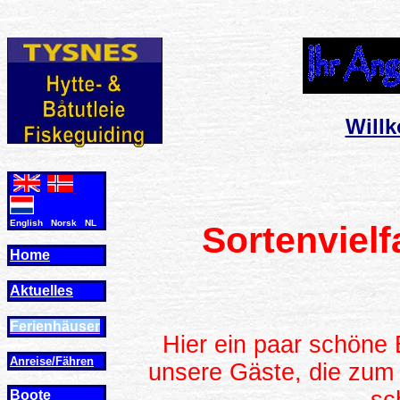
Will
English Norsk NL
Sortenvielf
Home
Aktuelles
Ferienhäuser
Hier ein paar schöne 
Anreise/Fähren
unsere Gäste, die zum 
Boote