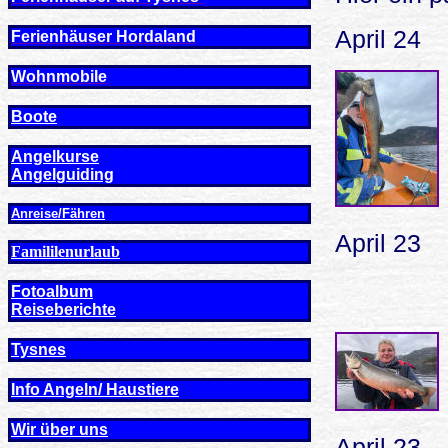
April 24
Ferienhäuser Hordaland
Wohnmobile
Boote
Angelkurse
Angel
guiding
Anreise/Fähren
April 23
Famililenurlaub
Fotoalbum
Reiseberichte
Tysnes
Info Angeln/ Haustiere
Wir über uns
April 23