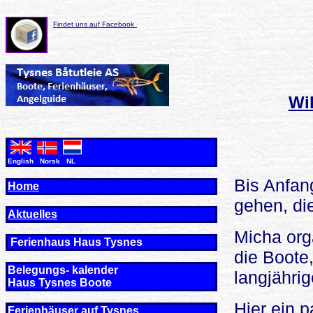
Findet uns auf Facebook
Wi
English Norsk NL
Bis Anfan
Home
gehen, di
Aktuelles
Micha orga
Ferienhaus Haus Tysne
s
die Boote,
Belegungs- kalender
langjähri
Haus Tysnes Boote
Hier ein p
Ferienhäuser auf Tysnes