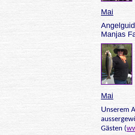
Mai
Angelguid
Manjas Fa
Mai
U
nserem A
aussergewö
Gästen (
ww